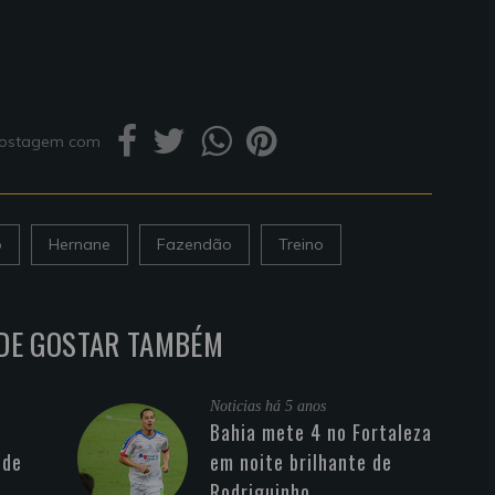
 postagem com
o
Hernane
Fazendão
Treino
DE GOSTAR TAMBÉM
Noticias
há 5 anos
Bahia mete 4 no Fortaleza
 de
em noite brilhante de
Rodriguinho