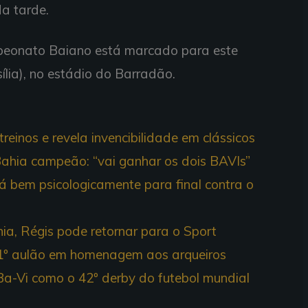
da tarde.
mpeonato Baiano está marcado para este
ília), no estádio do Barradão.
reinos e revela invencibilidade em clássicos
Bahia campeão: “vai ganhar os dois BAVIs”
tá bem psicologicamente para final contra o
a, Régis pode retornar para o Sport
za 1º aulão em homenagem aos arqueiros
 Ba-Vi como o 42º derby do futebol mundial