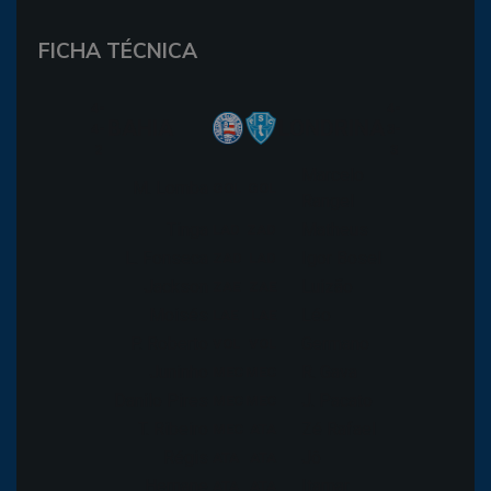
FICHA TÉCNICA
4-
4-
BAHIA
LONDRINA
4-
3-
2
3
Marcelo
M. Lomba
GOL
GOL
Rangel
Tinga
Matheus
LAD
ZAD
L. Fonseca
Igor Bosel
ZAD
LAD
Jackson
Luizão
ZAE
ZAE
Moisés
Léo
LAE
LAE
P. Roberto
Germano
VOL
VOL
Juninho
R. Gava
MEC
MEC
Danilo Pires
J. Pacato
MEC
MEC
T. Ribeiro
Zé Rafael
MEC
ATA
Régis
Jô
ATA
ATA
Hernane
Itamar
ATA
ATA