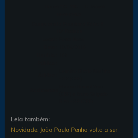
Doriva
C. Tencati
TEC
TEC
RESERVAS
Campeonato Brasileiro Série B -
10ª Rodada
Local :
Fonte Nova
Data :
18/06/2016
Horário :
16h
Público :
Leandro Bizzio Marinho
Árbitro :
- SP (CBF)
Herman Brumel Vani
Assistentes
(CBF) e Bruno Salgado
:
Rizo - SP (CBF)
Leia também:
Novidade: João Paulo Penha volta a ser