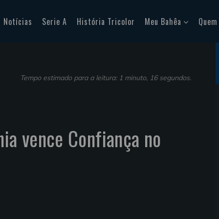
Notícias
Serie A
História Tricolor
Meu Bahêa
Quem
Tempo estimado para a leitura: 1 minuto, 16 segundos.
hia vence Confiança no