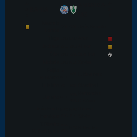
4-
AMERICA-
4-
BAHIA
3-
3-
MG
3
3
Marcelo
João Ricardo
GOL
GOL
Lomba
Tinga
Artur
LAD
LAD
Jackson
Alison
ZAE
ZAD
Éder
Sueliton
ZAD
ZAE
Moisés
Xavier
LAD
MEC
Feijão
VOL
L. Guerreiro
VOL
G. Blanco
MEC
Luisinho
Claudinei
VOL
VOL
Hernandes
VOL
Juninho
MEC
VOL
C. Sávio
João Paulo
Osman
MEC
MEC
Henrique
ATA
ATA
Sávio
T. Ribeiro
ATA
R. Bastos
MEC
R. Rodrigues
ATA