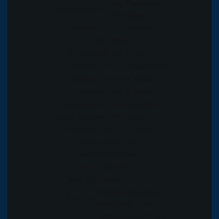
Tiago Luis
ATA
Zé Roberto
ATA
ZAD
Roger
Doriva
Givanildo
TEC
TEC
RESERVAS
D. Pires
F. Leal
GOL
GOL
Hayner
D. Fernandes
LAD
LAD
Robson
G. Xavier
ZAD
MEC
Dedé
W. Barbio
ZAD
ATA
L. Fernando
Maranhão
VOL
ATA
Danilo Pires
Vitinho
MEC
ATA
Copa do Brasil - 2º Jogo
da Segunda Fase
Local:
Fonte Nova
Data:
18/05/2015
Horário:
21hs45
Vinícius Gonçalves
Árbitro:
Dias Araújo (SP)
Tatiane Sacilotti dos