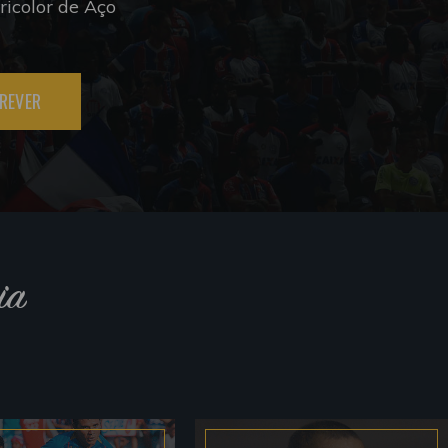
icolor de Aço
REVER
ia