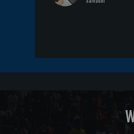
Salvador
W