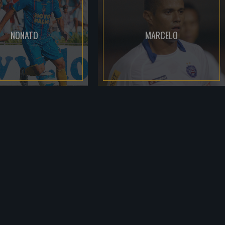
NONATO
MARCELO