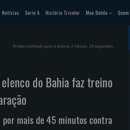
Notícias
Serie A
História Tricolor
Meu Bahêa
Quem
Tempo estimado para a leitura: 1 minuto, 24 segundos.
 elenco do Bahia faz treino
paração
 por mais de 45 minutos contra