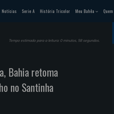
Notícias
Serie A
História Tricolor
Meu Bahêa
Quem
Tempo estimado para a leitura: 0 minutos, 58 segundos.
a, Bahia retoma
ho no Santinha