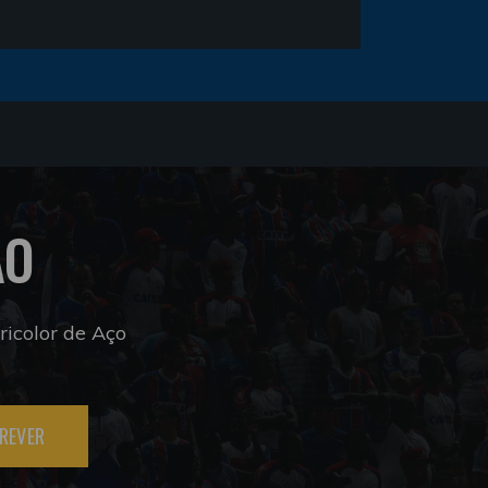
ÃO
icolor de Aço
REVER