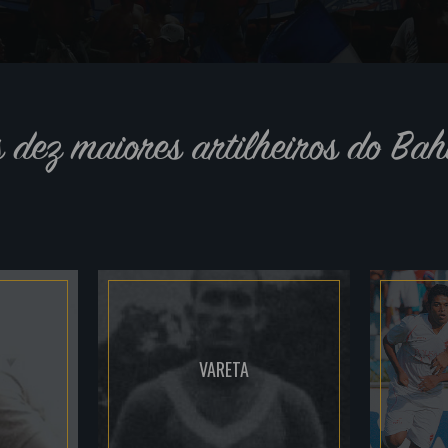
s dez maiores artilheiros do Bah
VARETA