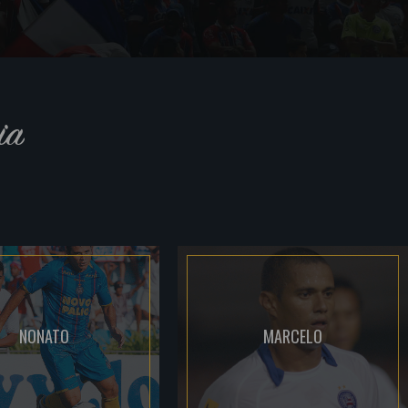
ia
NONATO
MARCELO