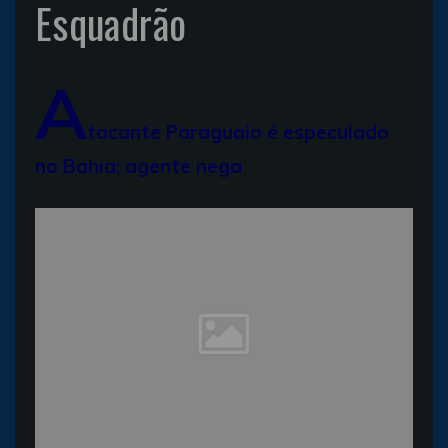
Esquadrão
A
tacante Paraguaio é especulado
no Bahia; agente nega