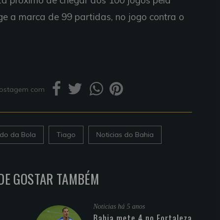
tá próximo de chegar aos 100 jogos pela
inge a marca de 99 partidas, no jogo contra o
 postagem com
do da Bola
Tiago
Noticias do Bahia
DE GOSTAR TAMBÉM
Noticias
há 5 anos
Bahia mete 4 no Fortaleza