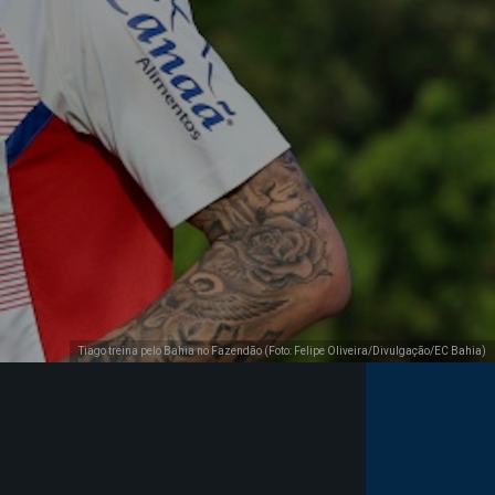
Tiago treina pelo Bahia no Fazendão (Foto: Felipe Oliveira/Divulgação/EC Bahia)