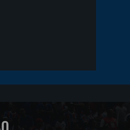
fica em observação após
sofrer um corte no rosto
ÃO