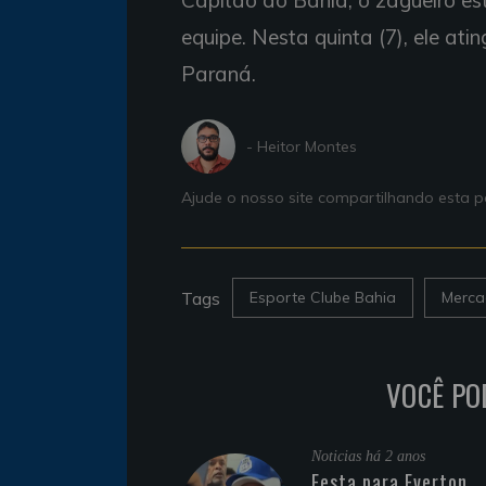
Capitão do Bahia, o zagueiro es
equipe. Nesta quinta (7), ele at
Paraná.
- Heitor Montes
Ajude o nosso site compartilhando esta
Tags
Esporte Clube Bahia
Merca
VOCÊ PO
Noticias
há 2 anos
Festa para Everton