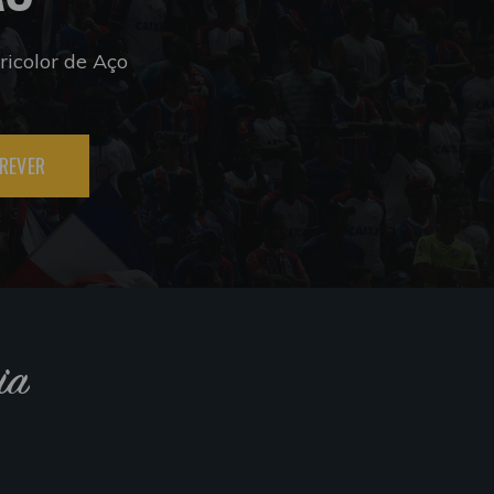
icolor de Aço
REVER
ia