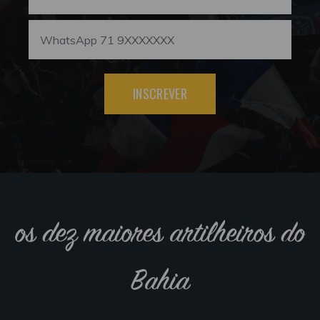
INSCREVER
os dez maiores artilheiros do
Bahia