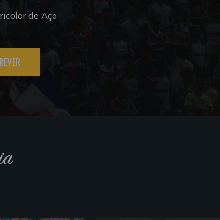
icolor de Aço
REVER
ia