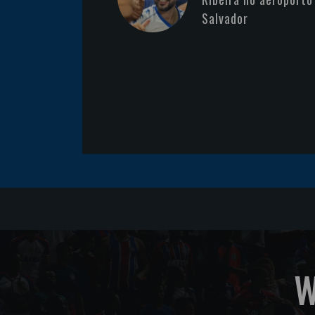
Salvador
W