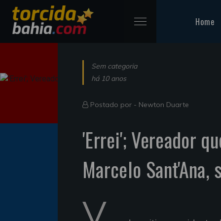
Home
Sem categoria
há 10 anos
Postado por -
Newton Duarte
'Errei'; Vereador q
Marcelo Sant'Ana, 
V