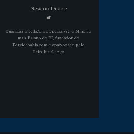
Newton Duarte
Business Intelligence Specialyst, o Mineiro
Noticias
há 5 anos
mais Baiano do RJ, fundador do
Goleiro Douglas Friedrich
Torcidabahia.com e apaixonado pelo
fica em observação após
Tricolor de Aço
sofrer um corte no rosto