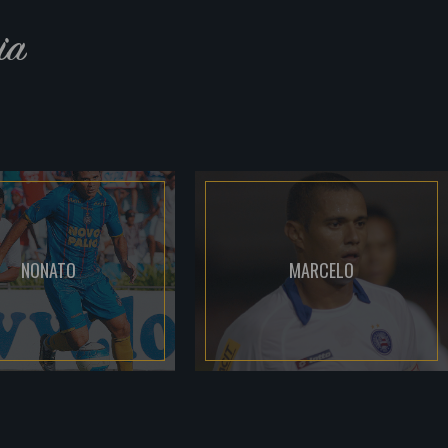
ia
NONATO
MARCELO