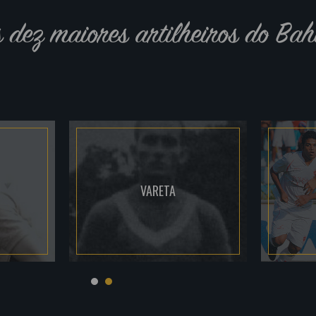
s dez maiores artilheiros do Bah
VARETA