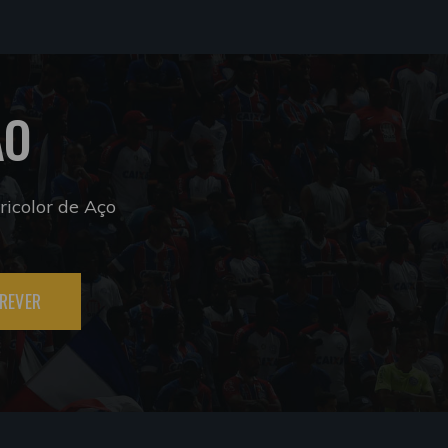
ÃO
icolor de Aço
REVER