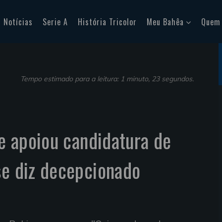
Notícias
Serie A
História Tricolor
Meu Bahêa
Quem
Tempo estimado para a leitura: 1 minuto, 23 segundos.
ue apoiou candidatura de
se diz decepcionado