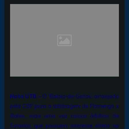
Nota UTB –
O ‘Balaio-de-Gatos’, arranjado
pela CBF para a arbitragem de Flamengo x
Bahia, mais uma vez coloca árbitros de
Estados que possuem interesse direto no