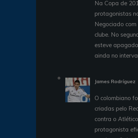
Na Copa de 2014
protagonistas n
Negociado com o
clube. No segun
esteve apagado 
ainda no interva
James Rodríguez
O colombiano foi
criadas pelo Re
contra o Atlétic
protagonista ef