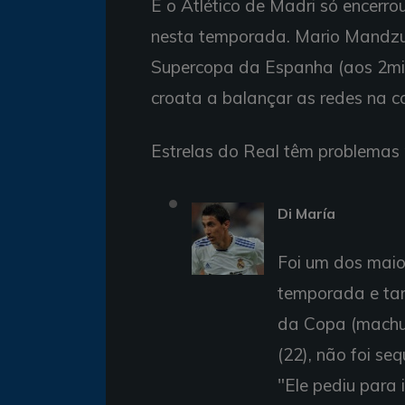
E o Atlético de Madri só encerr
nesta temporada. Mario Mandzuk
Supercopa da Espanha (aos 2min 
croata a balançar as redes na c
Estrelas do Real têm problemas 
Di María
Foi um dos maio
temporada e ta
da Copa (machuc
(22), não foi se
"Ele pediu para 