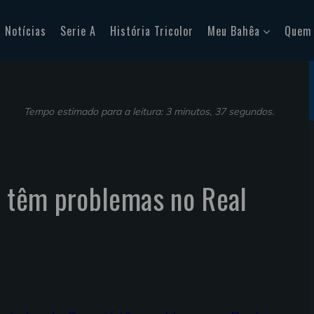
Notícias
Serie A
História Tricolor
Meu Bahêa
Quem
Tempo estimado para a leitura: 3 minutos, 37 segundos.
á têm problemas no Real