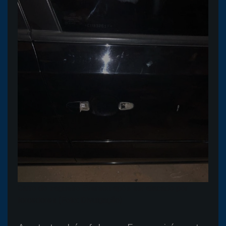
Carro do zagueiro Everson após ser atacado por
torcedores (Foto: Divulgação)