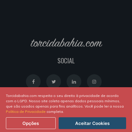
torcidabahia.com
SOCIAL
Torcidabahia.com respeita o seu direito à privacidade de acordo
com o LGPD. Nosso site coleta apenas dados pessoais mínimos,
que são usados apenas para fins analíticos. Você pode ler a nossa
Política de Cookies
|
Política de Privacidade
Politica de Privacidade
completa.
Powered by
Newton Duarte
. ALl rights reserved © 2020
Opções
Aceitar Cookies