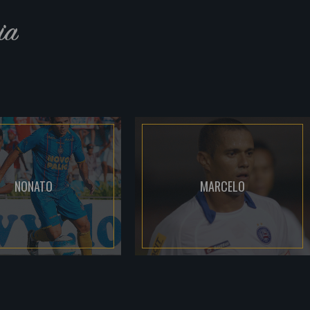
ia
NONATO
MARCELO