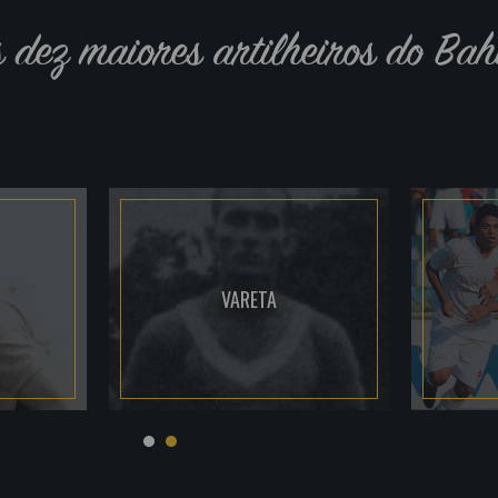
s dez maiores artilheiros do Bah
VARETA