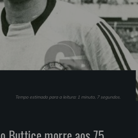
Tempo estimado para a leitura: 1 minuto, 7 segundos.
no Buttice morre aos 75