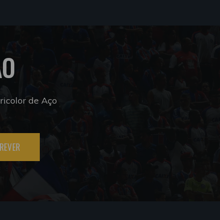
ÃO
icolor de Aço
REVER