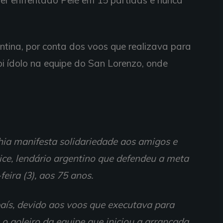
ter enfrentado Pelé em 15 partidas e nunca
tina, por conta dos voos que realizava para
foi ídolo na equipe do San Lorenzo, onde
hia manifesta solidariedade aos amigos e
tice, lendário argentino que defendeu a meta
feira (3), aos 75 anos.
aís, devido aos voos que executava para
a o goleiro da equipe que iniciou a arrancada