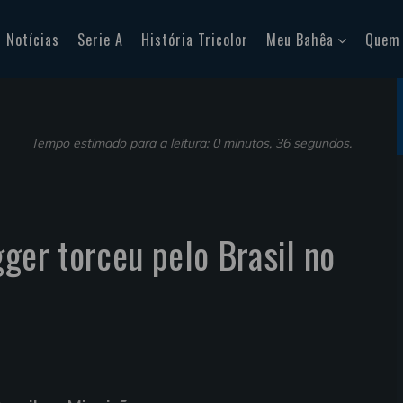
Notícias
Serie A
História Tricolor
Meu Bahêa
Quem
Tempo estimado para a leitura: 0 minutos, 36 segundos.
gger torceu pelo Brasil no