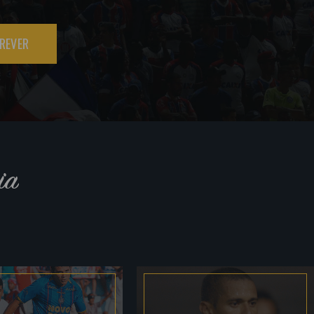
REVER
ia