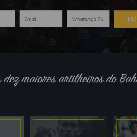
INSC
s dez maiores artilheiros do Bah