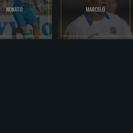
NONATO
MARCELO