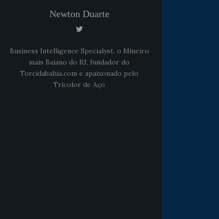
Newton Duarte
Business Intelligence Specialyst, o Mineiro
mais Baiano do RJ, fundador do
Torcidabahia.com e apaixonado pelo
Tricolor de Aço
Noticias
há 5 anos
Goleiro Douglas Friedrich
fica em observação após
sofrer um corte no rosto