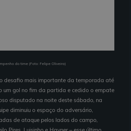
mpenho do time (Foto: Felipe Oliveira)
o desafio mais importante da temporada até
o um gol no fim da partida e cedido o empate
oso disputado na noite deste sábado, na
ipe diminuiu o espaço do adversário,
adas de ataque pelos lados do campo,
ilo Pires, Luisinho e Hayner – esse último