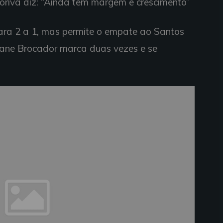
Doriva diz: “Ainda tem margem e crescimento”
 para 2 a 1, mas permite o empate ao Santos
nane Brocador marca duas vezes e se