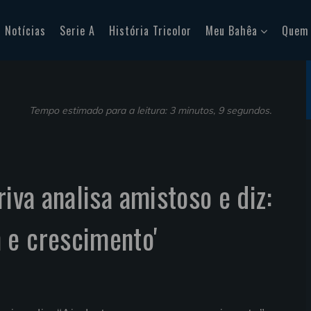
Notícias
Serie A
História Tricolor
Meu Bahêa
Quem
Tempo estimado para a leitura: 3 minutos, 9 segundos.
riva analisa amistoso e diz:
 e crescimento'