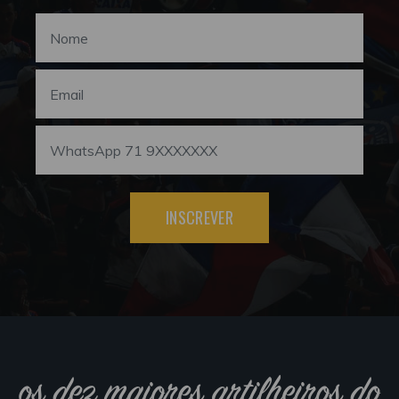
INSCREVER
os dez maiores artilheiros do