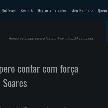
Notícias
Serie A
História Tricolor
Meu Bahêa
Quem
Tempo estimado para a leitura: 4 minutos, 24 segundos.
spero contar com força
o Soares