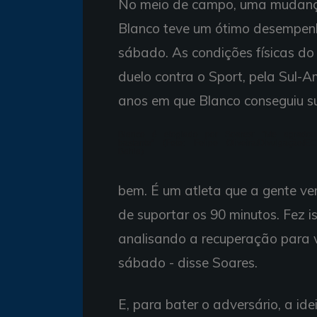
No meio de campo, uma mudança
Blanco teve um ótimo desempenh
sábado. As condições físicas do 
duelo contra o Sport, pela Sul-A
anos em que Blanco conseguiu su
Blanco é elogiado por Soares: "Me agradou
bastante" (Foto: Felipe Oliveira/Divulgação/EC
Bahia)
bem. É um atleta que a gente v
de suportar os 90 minutos. Fez 
analisando a recuperação para 
sábado - disse Soares.
E, para bater o adversário, a ide