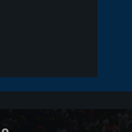
Goleiro Douglas Friedrich
fica em observação após
sofrer um corte no rosto