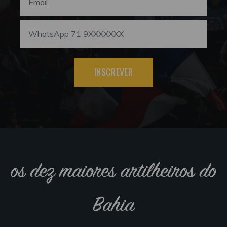
INSCREVER
os dez maiores artilheiros do
Bahia