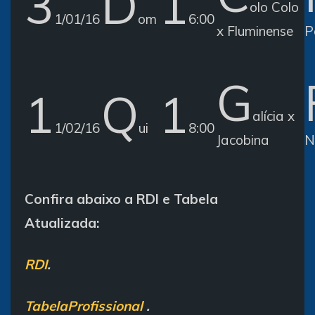
3
D
1
olo Colo
1/01/16
om
6:00
x Fluminense
P
G
1
Q
1
alícia x
1/02/16
ui
8:00
Jacobina
N
Confira abaixo a RDI e Tabela
Atualizada:
RDI
.
TabelaProfissional
.