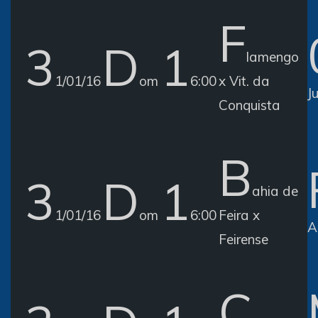
F
3
D
1
lamengo
1/01/16
om
6:00
x Vit. da
J
Conquista
B
3
D
1
ahia de
1/01/16
om
6:00
Feira x
A
Feirense
C