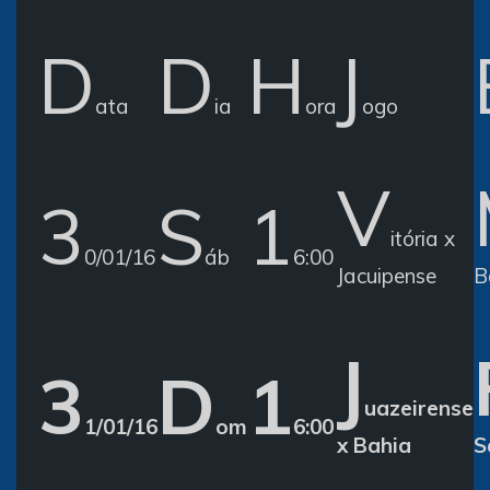
D
D
H
J
ata
ia
ora
ogo
V
3
S
1
itória x
0/01/16
áb
6:00
Jacuipense
B
J
3
D
1
uazeirense
1/01/16
om
6:00
x Bahia
S