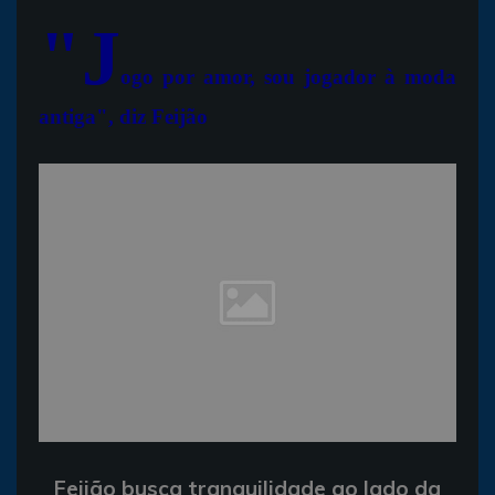
"J
ogo por amor, sou jogador à moda
antiga", diz Feijão
Feijão busca tranquilidade ao lado da