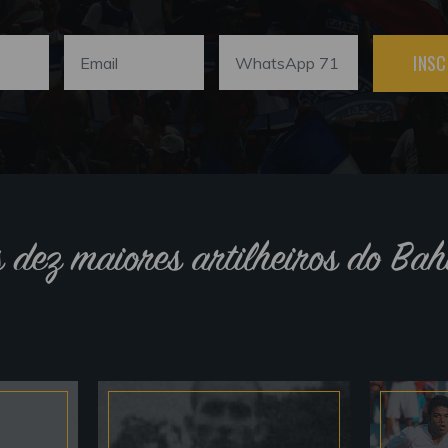
INSC
s dez maiores artilheiros do Bah