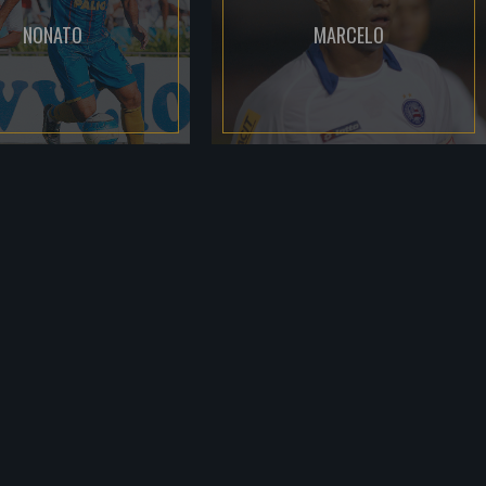
NONATO
MARCELO