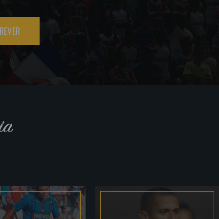
REVER
ia