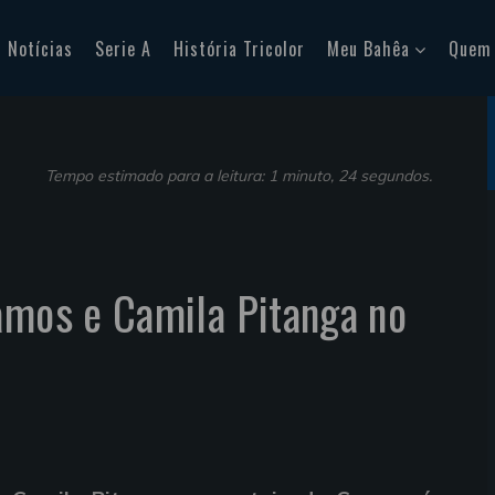
Notícias
Serie A
História Tricolor
Meu Bahêa
Quem
Tempo estimado para a leitura: 1 minuto, 24 segundos.
amos e Camila Pitanga no