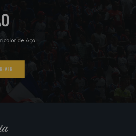
ÃO
icolor de Aço
REVER
ia