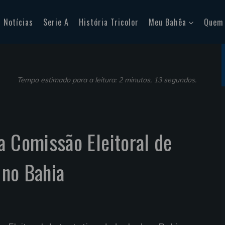
Notícias
Serie A
História Tricolor
Meu Bahêa
Quem
Tempo estimado para a leitura: 2 minutos, 13 segundos.
a Comissão Eleitoral de
' no Bahia