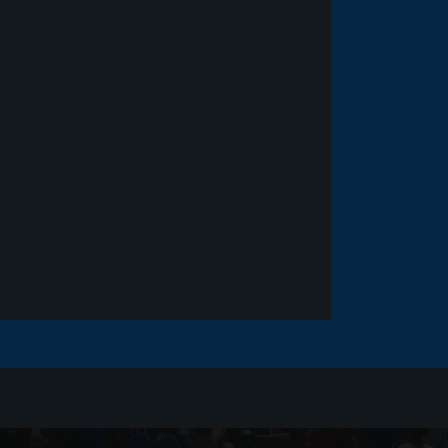
Noticias
há 5 anos
Goleiro Douglas Friedrich
fica em observação após
sofrer um corte no rosto