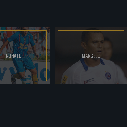
NONATO
MARCELO