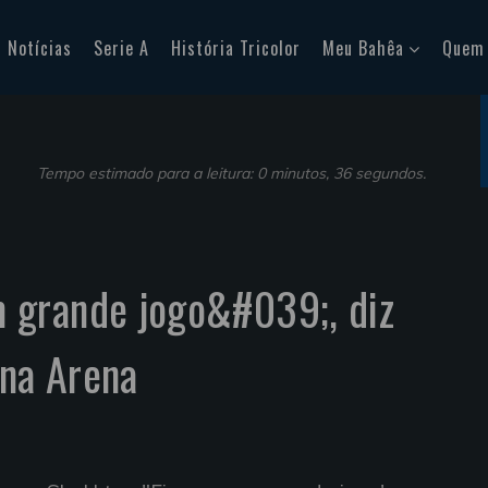
Notícias
Serie A
História Tricolor
Meu Bahêa
Quem
Tempo estimado para a leitura: 0 minutos, 36 segundos.
grande jogo&#039;, diz
 na Arena