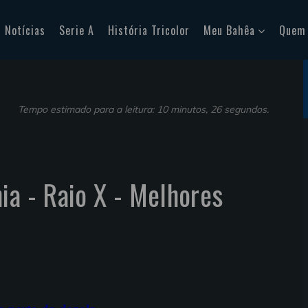
Notícias
Serie A
História Tricolor
Meu Bahêa
Quem
Tempo estimado para a leitura: 10 minutos, 26 segundos.
ia - Raio X - Melhores