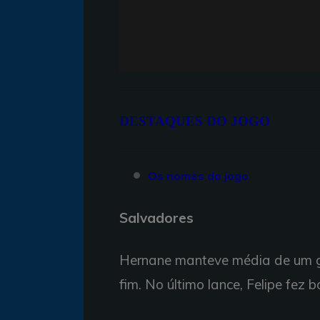
DESTAQUES DO JOGO
Os nomes do jogo
Salvadores
Hernane manteve média de um g
fim. No último lance, Felipe fez