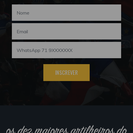
INSCREVER
os dez maiores artilheiros do