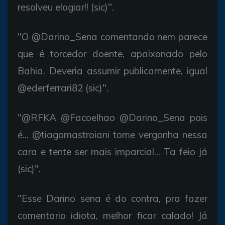
resolveu elogiar!! (sic)".
"O @Darino_Sena comentando nem parece
que é torcedor doente, apaixonado pelo
Bahia. Deveria assumir publicamente, igual
@ederferrari82 (sic)".
"@RFKA @Facoelhao @Darino_Sena pois
é... @tiagomastroiani tome vergonha nessa
cara e tente ser mais imparcial... Ta feio já
(sic)".
"Esse Darino sena é do contra, pra fazer
comentario idiota, melhor ficar calado! Já