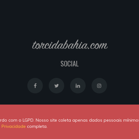
torcidabahia.com
SOCIAL
Política de Cookies
|
Política de Privacidade
cordo com o LGPD. Nosso site coleta apenas dados pessoais mínimo
Powered by
Newton Duarte
. ALl rights reserved © 2020
e Privacidade
completa.