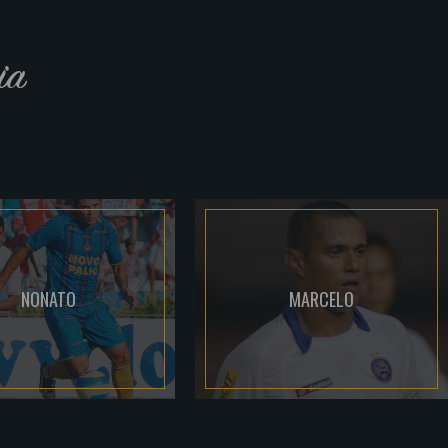
ia
NONATO
MARCELO