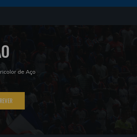
ÃO
icolor de Aço
REVER