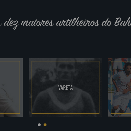
s dez maiores artilheiros do Bah
VARETA