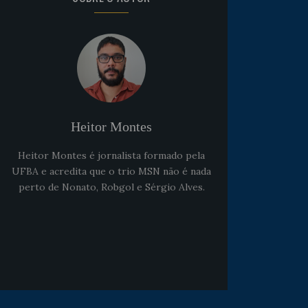
Noticias
há 5 anos
Goleiro Douglas Friedrich
fica em observação após
sofrer um corte no rosto
Heitor Montes
Heitor Montes é jornalista formado pela
UFBA e acredita que o trio MSN não é nada
perto de Nonato, Robgol e Sérgio Alves.