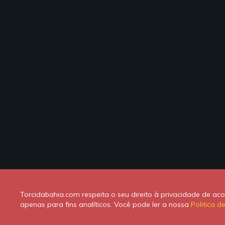
Torcidabahia.com respeita o seu direito à privacidade de a
apenas para fins analíticos. Você pode ler a nossa
Politica d