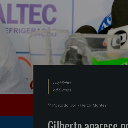
Highlights
há 8 anos
Postado por -
Heitor Montes
Gilberto aparece n