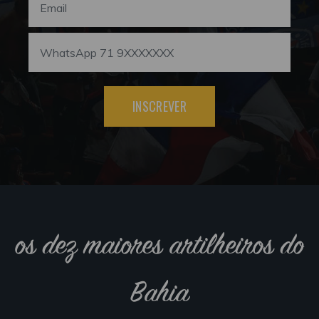
INSCREVER
os dez maiores artilheiros do
Bahia