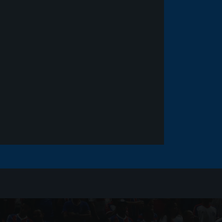
Noticias
há 5 anos
Goleiro Douglas Friedrich
fica em observação após
sofrer um corte no rosto