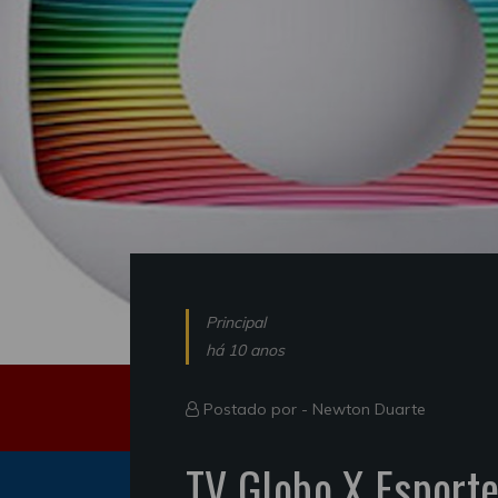
Principal
há 10 anos
Postado por -
Newton Duarte
TV Globo X Esporte 