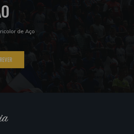
ÃO
icolor de Aço
REVER
ia