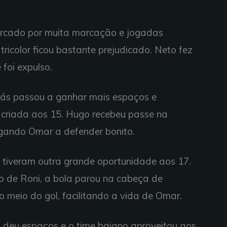
marcado por muita marcação e jogadas
tricolor ficou bastante prejudicado. Neto fez
 foi expulso.
oiás passou a ganhar mais espaços e
criada aos 15. Hugo recebeu passe na
igando Omar a defender bonito.
 tiveram outra grande oportunidade aos 17.
o de Roni, a bola parou na cabeça de
o meio do gol, facilitando a vida de Omar.
s deu espaços e o time baiano aproveitou aos