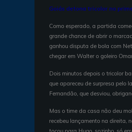
Goiás detona tricolor no prim
Como esperado, a partida começ
grande chance de abrir o marcad
ganhou disputa de bola com Net
chegar em Walter o goleiro Omar 
Dois minutos depois o tricolor b
que apareceu de surpresa pelo la
Fernandão, que desviou, obrigan
Mas o time da casa não deu mole
recebeu lançamento na direita, 
tocou para Hugo, sozinho, só em