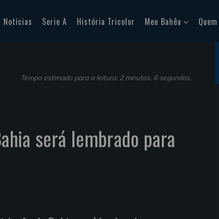
Notícias
Serie A
História Tricolor
Meu Bahêa
Quem
Tempo estimado para a leitura: 2 minutos, 6 segundos.
 Bahia será lembrado para