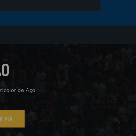
ÃO
icolor de Aço
REVER