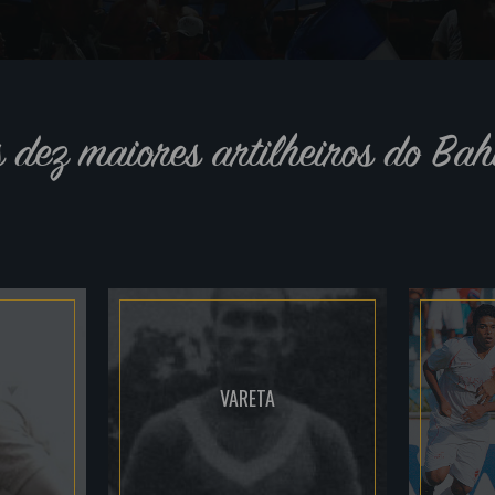
s dez maiores artilheiros do Bah
VARETA