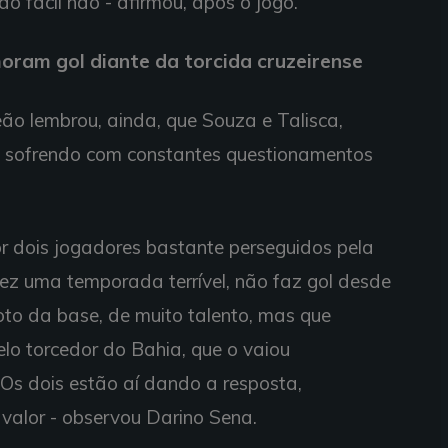
o fácil não - afirmou, após o jogo.
ram gol diante da torcida cruzeirense
o lembrou, ainda, que Souza e Talisca,
m sofrendo com constantes questionamentos
 dois jogadores bastante perseguidos pela
fez uma temporada terrível, não faz gol desde
oto da base, de muito talento, mas que
elo torcedor do Bahia, que o vaiou
Os dois estão aí dando a resposta,
valor - observou Darino Sena.