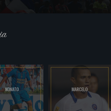
ia
NONATO
MARCELO