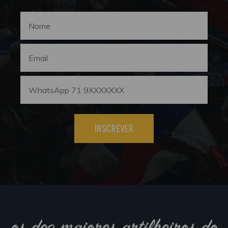
INSCREVER
os dez maiores artilheiros do