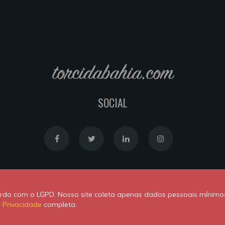
torcidabahia.com
SOCIAL
Política de Cookies
|
Política de Privacidade
cordo com o LGPD. Nosso site coleta apenas dados pessoais mínimo
Powered by
Newton Duarte
. ALl rights reserved © 2020
e Privacidade
completa.