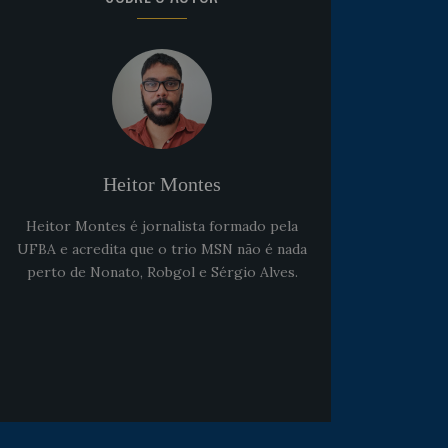
Noticias
há 5 anos
Goleiro Douglas Friedrich
fica em observação após
Heitor Montes
sofrer um corte no rosto
Heitor Montes é jornalista formado pela
UFBA e acredita que o trio MSN não é nada
perto de Nonato, Robgol e Sérgio Alves.