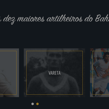
s dez maiores artilheiros do Bah
VARETA