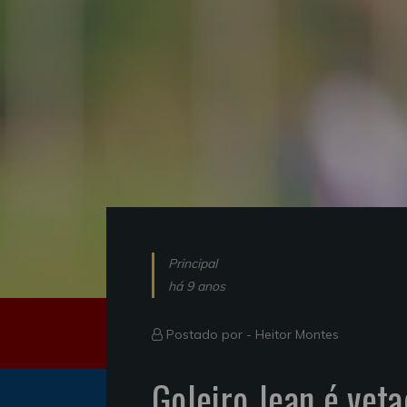
Principal
há 9 anos
Postado por -
Heitor Montes
Goleiro Jean é vet