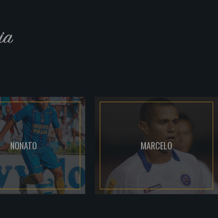
ia
NONATO
MARCELO