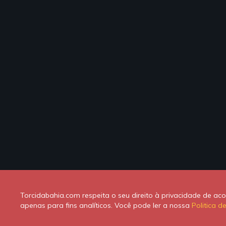
Torcidabahia.com respeita o seu direito à privacidade de a
apenas para fins analíticos. Você pode ler a nossa
Politica d