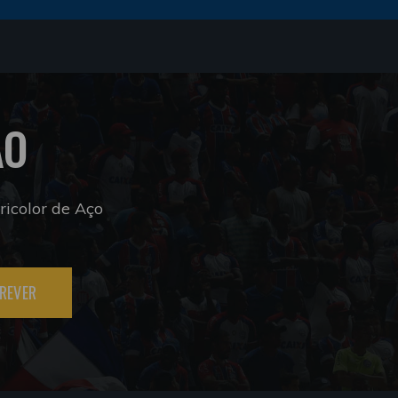
ÃO
icolor de Aço
REVER