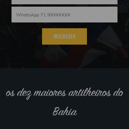
INSCREVER
os dez maiores artilheiros do
Bahia