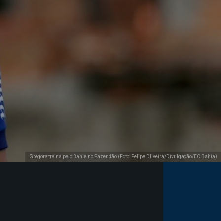
Gregore treina pelo Bahia no Fazendão (Foto: Felipe Oliveira/Divulgação/EC Bahia)