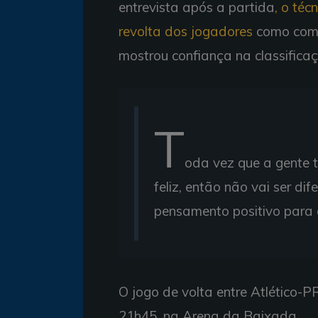
entrevista após a partida
, o téc
revolta dos jogadores
como combu
mostrou confiança na classifica
T
oda vez que a gente t
feliz, então não vai ser di
pensamento positivo para 
O jogo de volta entre Atlético-P
21h45, na Arena da Baixada.