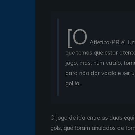
[O
Atlético-PR é] Um
que temos que estar atent
jogo, mas, num vacilo, to
para não dar vacilo e ser 
gol lá.
O jogo de ida entre as duas equ
gols, que foram anulados de for