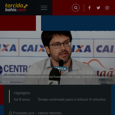
Guilherme Bellintani anuncia patrocínio da Promédica (Foto: Felipe Oliveira/Divulgação/EC
Bahia)
Highlights
há 8 anos
Tempo estimado para a leitura: 6 minutos.
Postado por -
Heitor Montes