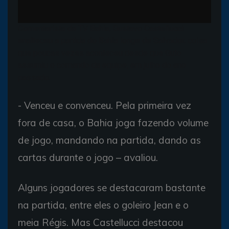
Comentarista da TV Bahia, Gustavo Castellucci
enalteceu a partida do Bahia longe de Salvador, coisa
que poucas vezes aconteceu desde que Guto
assumiu o comando da equipe, em julho do ano
passado.
- Venceu e convenceu. Pela primeira vez
fora de casa, o Bahia joga fazendo volume
de jogo, mandando na partida, dando as
cartas durante o jogo – avaliou.
Alguns jogadores se destacaram bastante
na partida, entre eles o goleiro Jean e o
meia Régis. Mas Castellucci destacou