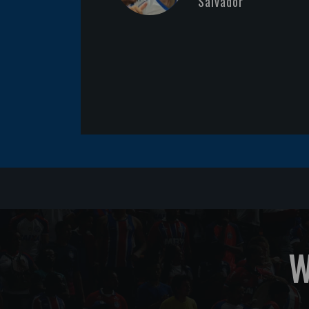
Salvador
W