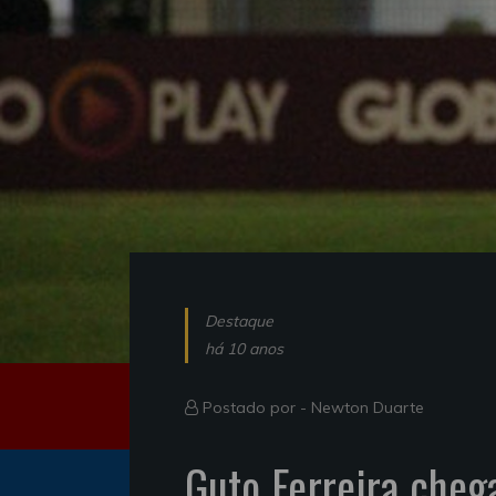
Destaque
há 10 anos
Postado por -
Newton Duarte
Guto Ferreira cheg