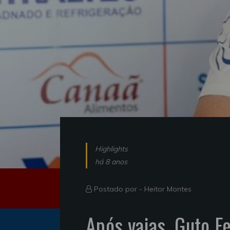
Highlights
há 8 anos
Postado por -
Heitor Montes
Após vaias, Guto F