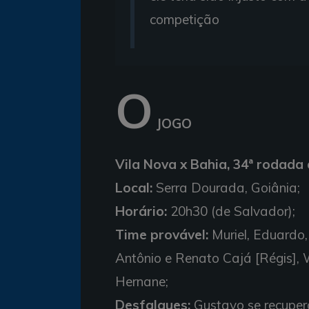
competição
O
JOGO
Vila Nova x Bahia, 34ª rodada
Local:
Serra Dourada, Goiânia;
Horário:
20h30 (de Salvador);
Time provável:
Muriel, Eduardo, 
Antônio e Renato Cajá [Régis], 
Hernane;
Desfalques:
Gustavo se recuper