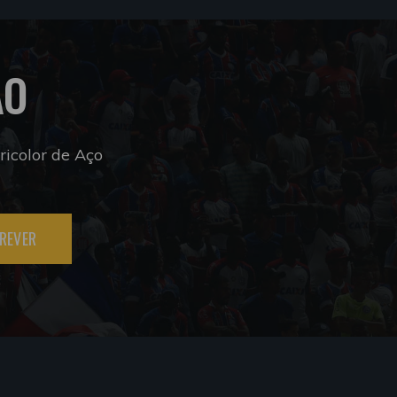
ÃO
icolor de Aço
REVER