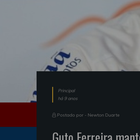
Principal
há 9 anos
Postado por -
Newton Duarte
Guto Ferreira man