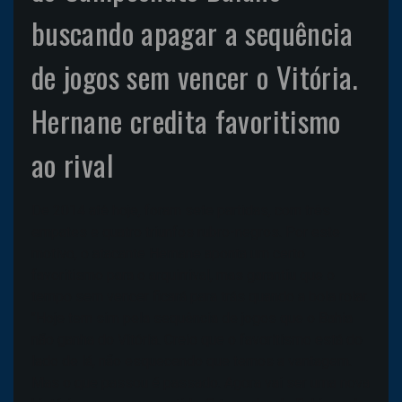
buscando apagar a sequência
de jogos sem vencer o Vitória.
Hernane credita favoritismo
ao rival
De 2014 até hoje, foram sete partidas, com três
empates e quatro triunfos rubro-negros. Por este
motivo, o atacante Hernane aponta um certo
favoritismo para o arquirrival, mas garantiu que o
tempo sem vencer ficará para trás quando a bola rolar.
"Hoje tem sim pela sequência de jogos que o Bahia
não ganha do Vitória. Creio que o favoritismo está do
lado de lá, não esquecendo que temos a vantagem.
Mas o que passou é passado. Agora vai ser uma nova