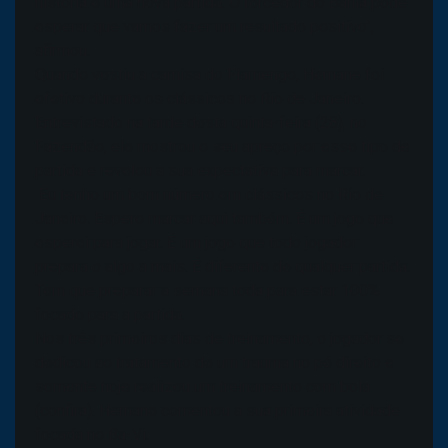
história e uma nova partida. O torcedor do Bahia pode
esperar que vamos fazer um resultado positivo",
afirmou.
Quando vestiu a camisa do Flamengo, Hernane foi
efetivo durante os clássicos no Rio de Janeiro.
Entrevistado na tarde desta quinta-feira (28), no
Fazendão, ele mostrou o seu apreço por esse tipo de
partida e revelou a sua expectativa para marcar.
Eu tenho um bom número em clássicos no Rio de
Janeiro. Espero marcar aqui também. É um jogo que
esperei para jogar. É um jogo que todo jogador
prepara o algo a mais. É diferente de qualquer partida.
Tem que preparar a semana toda para estar 100%
focado para a partida.
Nos três primeiros dias de treinamento, o jogador se
dedicou ao tratamento de um trauma no pé direito e
somente hoje realizou um treinamento com bola
(confira). Hernane comentou a sua primeira atividade
focada no Ba-Vi.