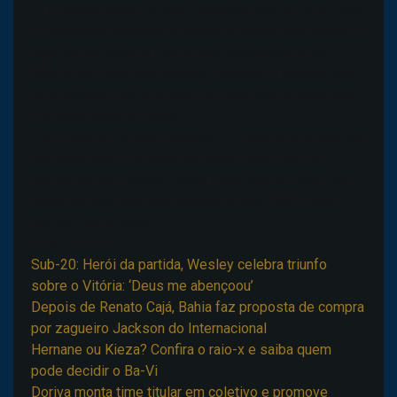
"O primeiro treino foi bem tranquilo, não foi forte. Mas
a preparação começa na semana, desde que acabou o
jogo da semifinal, o foco já era totalmente no Ba-Vi.
Não só eu, mas toda equipe", declarou o jogador, que
já se colocou entre os onze e minimizou a lesão que
o afastou anteriormente.
"Eu vi que só foi uma pancada. Fiz exame e vi que não
era nada sério. Era coisa de cinco, seis dias. Já
conversei com doutor. Tenho mais dois ou três dias
antes do jogo para me preparar e ficar 100% para a
partida", completou.
Leia também:
Sub-20: Herói da partida, Wesley celebra triunfo
sobre o Vitória: ‘Deus me abençoou’
Depois de Renato Cajá, Bahia faz proposta de compra
por zagueiro Jackson do Internacional
Hernane ou Kieza? Confira o raio-x e saiba quem
pode decidir o Ba-Vi
Doriva monta time titular em coletivo e promove