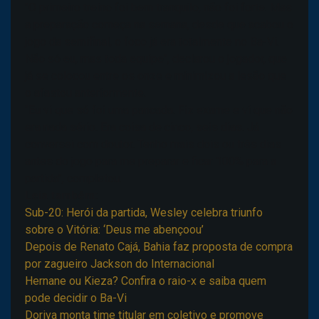
"O primeiro treino foi bem tranquilo, não foi forte. Mas
a preparação começa na semana, desde que acabou o
jogo da semifinal, o foco já era totalmente no Ba-Vi.
Não só eu, mas toda equipe", declarou o jogador, que
já se colocou entre os onze e minimizou a lesão que
o afastou anteriormente.
"Eu vi que só foi uma pancada. Fiz exame e vi que não
era nada sério. Era coisa de cinco, seis dias. Já
conversei com doutor. Tenho mais dois ou três dias
antes do jogo para me preparar e ficar 100% para a
partida", completou.
Leia também:
Sub-20: Herói da partida, Wesley celebra triunfo
sobre o Vitória: ‘Deus me abençoou’
Depois de Renato Cajá, Bahia faz proposta de compra
por zagueiro Jackson do Internacional
Hernane ou Kieza? Confira o raio-x e saiba quem
pode decidir o Ba-Vi
Doriva monta time titular em coletivo e promove