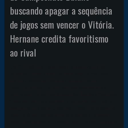
buscando apagar a sequência
de jogos sem vencer o Vitória.
Hernane credita favoritismo
ao rival
De 2014 até hoje, foram sete partidas, com três
empates e quatro triunfos rubro-negros. Por este
motivo, o atacante Hernane aponta um certo
favoritismo para o arquirrival, mas garantiu que o
tempo sem vencer ficará para trás quando a bola rolar.
"Hoje tem sim pela sequência de jogos que o Bahia
não ganha do Vitória. Creio que o favoritismo está do
lado de lá, não esquecendo que temos a vantagem.
Mas o que passou é passado. Agora vai ser uma nova