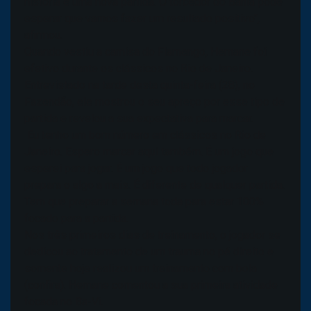
história e uma nova partida. O torcedor do Bahia pode
esperar que vamos fazer um resultado positivo",
afirmou.
Quando vestiu a camisa do Flamengo, Hernane foi
efetivo durante os clássicos no Rio de Janeiro.
Entrevistado na tarde desta quinta-feira (28), no
Fazendão, ele mostrou o seu apreço por esse tipo de
partida e revelou a sua expectativa para marcar.
Eu tenho um bom número em clássicos no Rio de
Janeiro. Espero marcar aqui também. É um jogo que
esperei para jogar. É um jogo que todo jogador
prepara o algo a mais. É diferente de qualquer partida.
Tem que preparar a semana toda para estar 100%
focado para a partida.
Nos três primeiros dias de treinamento, o jogador se
dedicou ao tratamento de um trauma no pé direito e
somente hoje realizou um treinamento com bola
(confira). Hernane comentou a sua primeira atividade
focada no Ba-Vi.