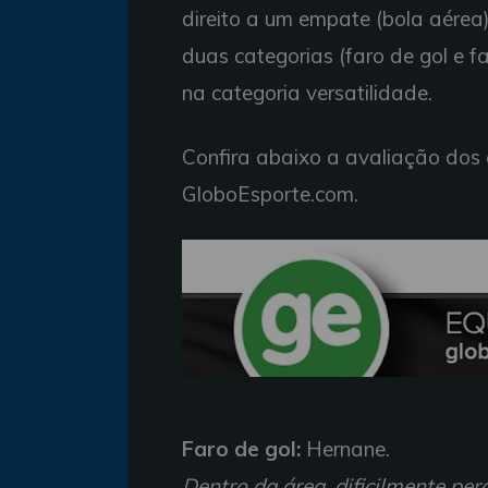
direito a um empate (bola aére
duas categorias (faro de gol e f
na categoria versatilidade.
Confira abaixo a avaliação dos 
GloboEsporte.com.
Elton Serra, comentarista da Rádio CBN 
Faro de gol:
Hernane.
Dentro da área, dificilmente pe