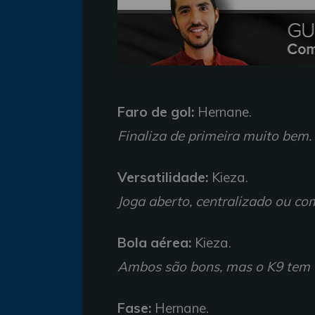
Gustavo Castellucci, comentarista da TV
Faro de gol:
Hernane.
Finaliza de primeira muito bem.
Versatilidade:
Kieza.
Joga aberto, centralizado ou com
Bola aérea:
Kieza.
Ambos são bons, mas o K9 tem d
Fase:
Hernane.