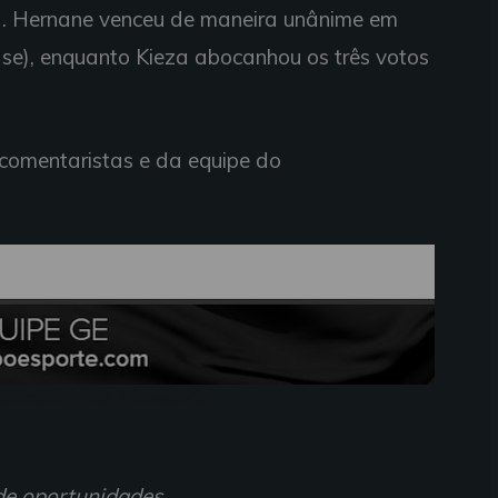
a). Hernane venceu de maneira unânime em
ase), enquanto Kieza abocanhou os três votos
comentaristas e da equipe do
Salvador (Foto: Infoesporte)
rde oportunidades.