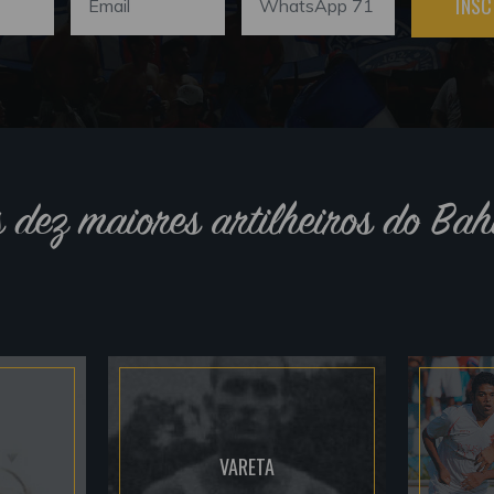
INSC
s dez maiores artilheiros do Bah
VARETA