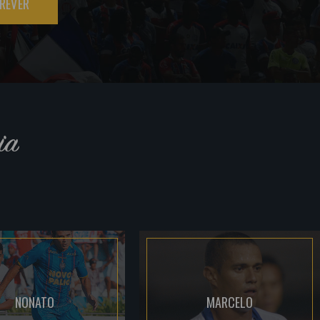
REVER
ia
NONATO
MARCELO