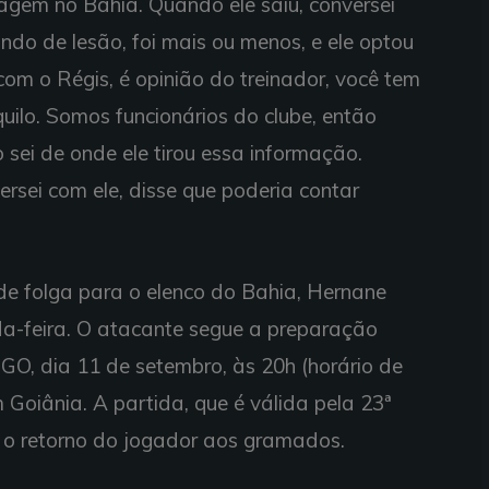
gem no Bahia. Quando ele saiu, conversei
ando de lesão, foi mais ou menos, e ele optou
 com o Régis, é opinião do treinador, você tem
quilo. Somos funcionários do clube, então
 sei de onde ele tirou essa informação.
rsei com ele, disse que poderia contar
 folga para o elenco do Bahia, Hernane
da-feira. O atacante segue a preparação
-GO, dia 11 de setembro, às 20h (horário de
m Goiânia. A partida, que é válida pela 23ª
 o retorno do jogador aos gramados.