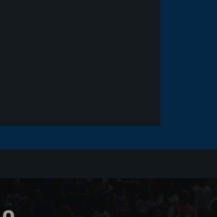
Goleiro Douglas Friedrich
fica em observação após
sofrer um corte no rosto