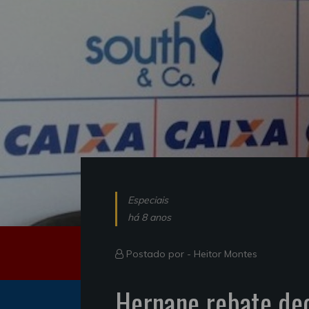
Especiais
há 8 anos
Postado por -
Heitor Montes
Hernane rebate dec