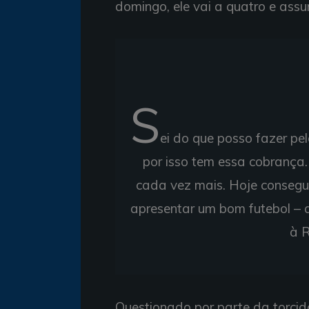
domingo, ele vai a quatro e ass
S
ei do que posso fazer pe
por isso tem essa cobrança.
cada vez mais. Hoje consegui
apresentar um bom futebol – 
à R
Questionado por parte da torcida