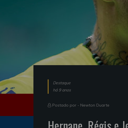
Destaque
há 9 anos
Postado por -
Newton Duarte
Hernane, Régis e J